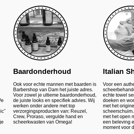
Baardonderhoud
Italian S
Ook voor echte mannen met baarden is
Voor een auth
Barbershop van Dam het juiste adres.
scheerbehande
Voor zowel je ultieme baardonderhoud,
echte towel se
We
de juiste looks en specifiek advies. Wij
doeken en word
werken onder andere met top
met het origin
ic"
verzorgingsproducten van: Reuzel,
scheerschuim.
Crew, Proraso, vergulde hand en
met het open m
je
scheerkwasten van Omega!
een beleving 
moment voor 