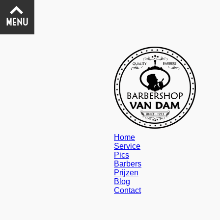
Home
Service
Pics
Barbers
Prijzen
Blog
Contact