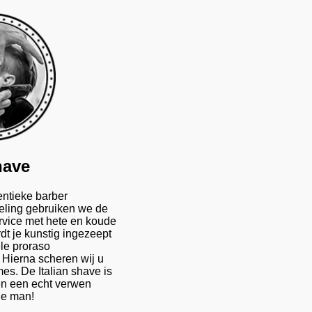
have
entieke barber
ling gebruiken we de
rvice met hete en koude
t je kunstig ingezeept
ele proraso
 Hierna scheren wij u
es. De Italian shave is
en een echt verwen
de man!