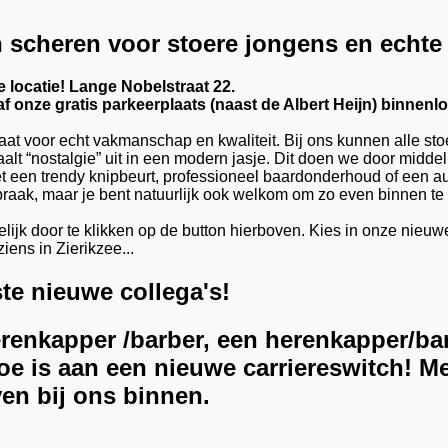
n scheren voor stoere jongens en echt
 locatie! Lange Nobelstraat 22.
f onze gratis parkeerplaats (naast de Albert Heijn) binnenl
aat voor echt vakmanschap en kwaliteit. Bij ons kunnen alle s
traalt “nostalgie” uit in een modern jasje. Dit doen we door mid
et een trendy knipbeurt, professioneel baardonderhoud of een a
spraak, maar je bent natuurlijk ook welkom om zo even binnen te
jk door te klikken op de button hierboven. Kies in onze nieuwe 
iens in Zierikzee...
te nieuwe collega's!
enkapper /barber, een herenkapper/bar
oe is aan een nieuwe carriereswitch! M
ven bij ons binnen.