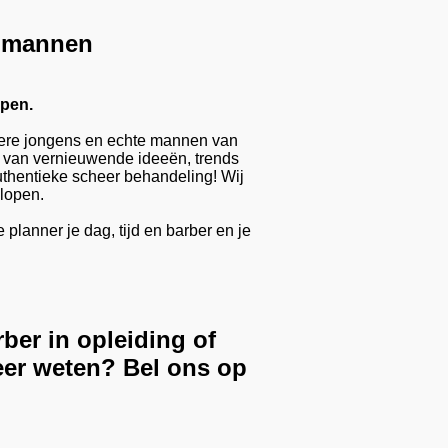
e mannen
open.
toere jongens en echte mannen van
del van vernieuwende ideeën, trends
uthentieke scheer behandeling! Wij
 lopen.
planner je dag, tijd en barber en je
ber in opleiding of
eer weten? Bel ons op