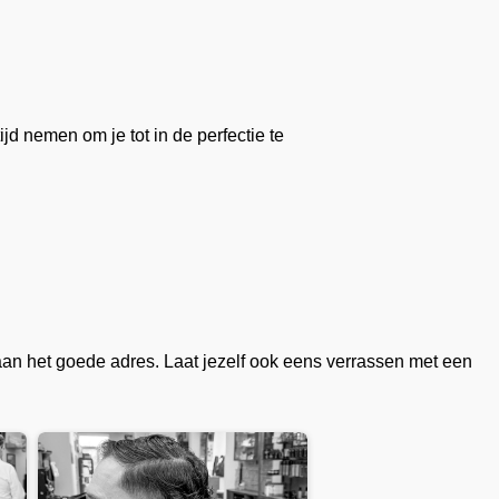
d nemen om je tot in de perfectie te
Was een keer tijd voor een
Vincent de Wit
aan het goede adres. Laat jezelf ook eens verrassen met een